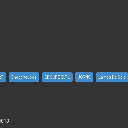
RT
Encocheuses
GROUPE SLTL
JORNS
Lames De Scie
5018,