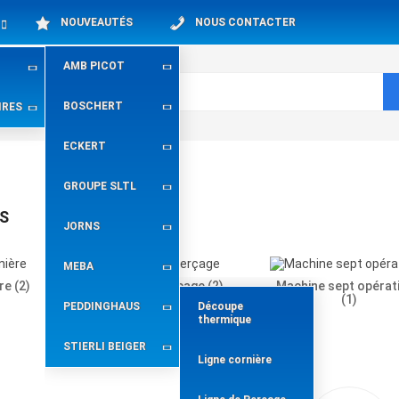
NOUVEAUTÉS
NOUS CONTACTER
AMB PICOT
BOSCHERT
IRES
ECKERT
GROUPE SLTL
S
JORNS
MEBA
ère
(2)
Ligne de Perçage
(2)
Machine sept opérat
(1)
PEDDINGHAUS
Découpe
thermique
STIERLI BEIGER
Ligne cornière